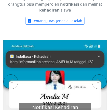
orangtua bisa memperoleh
notifikasi
dan melihat
kehadiran
siswa
Tentang JIBAS Jendela Sekolah
Previous
Next
Notifikasi Kehadiran