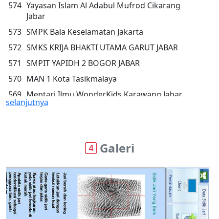
574
Yayasan Islam Al Adabul Mufrod Cikarang
Jabar
573
SMPK Bala Keselamatan Jakarta
572
SMKS KRIJA BHAKTI UTAMA GARUT JABAR
571
SMPIT YAPIDH 2 BOGOR JABAR
570
MAN 1 Kota Tasikmalaya
569
Mentari Ilmu WonderKids Karawang Jabar
selanjutnya
568
SMK MVP ARS Internasional Bandung Jabar
567
SMK DARUL KAMAL NW KEMBANG KERANG
SELONG NTB
Galeri